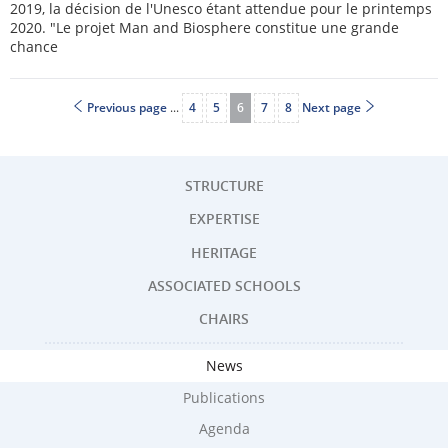
2019, la décision de l'Unesco étant attendue pour le printemps
2020. "Le projet Man and Biosphere constitue une grande
chance
Previous page
...
4
5
Page
6
7
8
Next page
Page
Page
Page
Page
STRUCTURE
EXPERTISE
Navigation
HERITAGE
ASSOCIATED SCHOOLS
menu
CHAIRS
News
Publications
Agenda