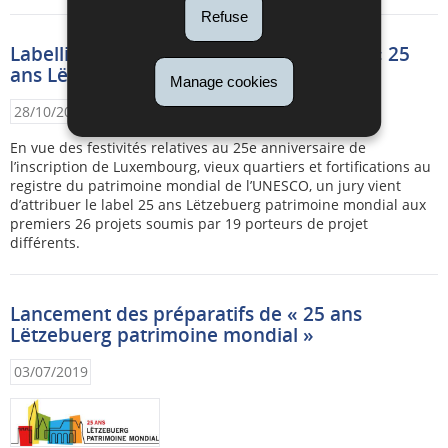
Refuse
Labellisation des premiers projets pour « 25
ans Lëtzebuerg patrimoine mondial »
Manage cookies
28/10/2019
En vue des festivités relatives au 25e anniversaire de
l’inscription de Luxembourg, vieux quartiers et fortifications au
registre du patrimoine mondial de l’UNESCO, un jury vient
d’attribuer le label 25 ans Lëtzebuerg patrimoine mondial aux
premiers 26 projets soumis par 19 porteurs de projet
différents.
Lancement des préparatifs de « 25 ans
Lëtzebuerg patrimoine mondial »
03/07/2019