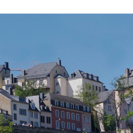
Aller
Aller
à
au
la
contenu
Changer
navigation
de
langue