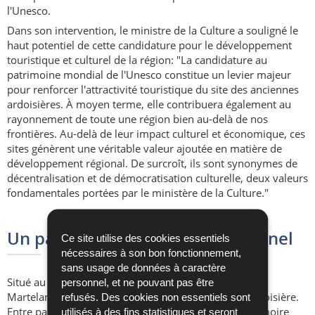
l'Unesco.
Dans son intervention, le ministre de la Culture a souligné le
haut potentiel de cette candidature pour le développement
touristique et culturel de la région: "La candidature au
patrimoine mondial de l'Unesco constitue un levier majeur
pour renforcer l'attractivité touristique du site des anciennes
ardoisières. À moyen terme, elle contribuera également au
rayonnement de toute une région bien au-delà de nos
frontières. Au-delà de leur impact culturel et économique, ces
sites génèrent une véritable valeur ajoutée en matière de
développement régional. De surcroît, ils sont synonymes de
décentralisation et de démocratisation culturelle, deux valeurs
fondamentales portées par le ministère de la Culture."
Un paysage industriel exceptionnel
Ce site utilise des cookies essentiels
nécessaires à son bon fonctionnement,
sans usage de données à caractère
Situé au nord-ouest du Luxembourg, le site de Haut-
personnel, et ne pouvant pas être
Martelange illustre plus de deux siècles d'histoire ardoisière.
refusés. Des cookies non essentiels sont
Entre patrimoine industriel, savoir-faire vivant et mémoire
utilisés à des fins statistiques et seront