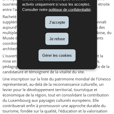
ouvrière, ce paysage culturel témoigne de l'interaction étroite
activés uniquement si vous les acceptez.
entre l'activité humaine, la géologie et l'architecture.
Consulter notre
politique de confidentialité
.
Racheté par l'État en 2003 et classé à l'inventaire
supplémentaire des monuments historiques, le site connaît
J'accepte
aujourd'hui une véritable renaissance sous l'impulsion des
multiples bénévoles, de l'association Les Amis de l'Ardoise, du
Musée de l'Ardoise, et revit grâce aux projets structurants
Je refuse
coordonnés par l'Institut national pour le patrimoine
architectural - INPA.
Gérer les cookies
L'ouverture du parcours souterrain Johanna en 2022 et la
mise en oeuvre de nouveaux projets muséographiques,
pédagogiques et architecturaux renforcent la cohérence de la
candidature et témoignent de la vitalité du site.
Une inscription sur la liste du patrimoine mondial de l'Unesco
représenterait, au-delà de la reconnaissance culturelle, un
levier pour le développement territorial, touristique et
économique de la région, tout en consolidant la contribution
du Luxembourg aux paysages culturels européens. Elle
contribuerait enfin à promouvoir une approche durable du
tourisme, fondée sur la qualité, l'éducation et la valorisation