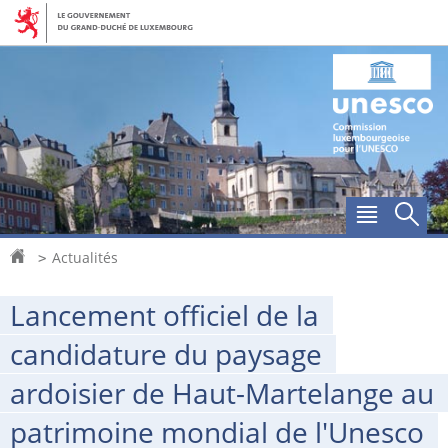
Aller
Aller
à
au
la
contenu
navigation
Accueil
Actualités
>
Lancement officiel de la
candidature du paysage
ardoisier de Haut-Martelange au
patrimoine mondial de l'Unesco